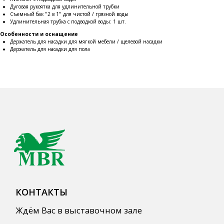
Дуговая рукоятка для удлинительной трубки
Съемный бак "2 в 1" для чистой / грязной воды
Напитки
Удлинительная трубка с подводкой воды: 1 шт.
Кордиалы, Сиропы, Основы
Особенности и оснащение
Держатель для насадки для мягкой мебели / щелевой насадки
Продукты питания
Держатель для насадки для пола
Столовая посуда
Инвентарь
Звуковое оборудование
Оборудование
Мебель из нержавеющей стали
Профессиональная химия
Одноразовая посуда и упаковка
СПЕЦПРЕДЛОЖЕНИЯ
АКЦИИ
Для HoReCa
Для Retail
Автоматизация