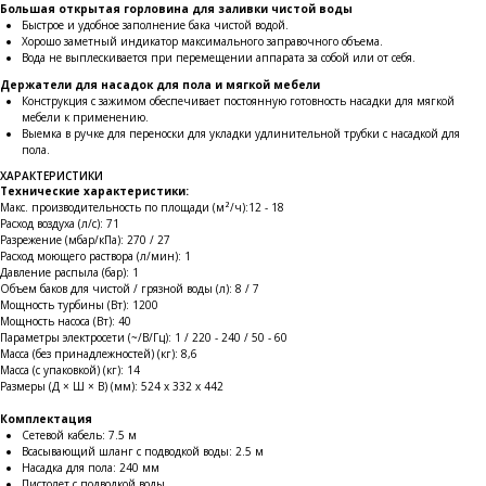
Большая открытая горловина для заливки чистой воды
Быстрое и удобное заполнение бака чистой водой.
Хорошо заметный индикатор максимального заправочного объема.
Вода не выплескивается при перемещении аппарата за собой или от себя.
Держатели для насадок для пола и мягкой мебели
Конструкция с зажимом обеспечивает постоянную готовность насадки для мягкой
мебели к применению.
Выемка в ручке для переноски для укладки удлинительной трубки с насадкой для
пола.
ХАРАКТЕРИСТИКИ
Технические характеристики:
Макс. производительность по площади (м²/ч):12 - 18
Расход воздуха (л/с): 71
КОНТАКТЫ
Разрежение (мбар/кПа): 270 / 27
Ждём Вас в выставочном зале
Расход моющего раствора (л/мин): 1
Давление распыла (бар): 1
Объем баков для чистой / грязной воды (л): 8 / 7
г. Калининград, ул. Дзержинского, д. 125
Мощность турбины (Вт): 1200
Мощность насоса (Вт): 40
777-987
Параметры электросети (~/В/Гц): 1 / 220 - 240 / 50 - 60
mbr@mbr.ltd
Масса (без принадлежностей) (кг): 8,6
Масса (с упаковкой) (кг): 14
Размеры (Д × Ш × В) (мм): 524 x 332 x 442
Комплектация
Сетевой кабель: 7.5 м
Всасывающий шланг с подводкой воды: 2.5 м
Насадка для пола: 240 мм
КАТАЛОГ ПРОДУКЦИИ
Пистолет с подводкой воды