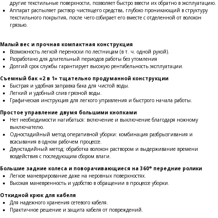
другие текстильные поверхности, позволяет быстро ввести их обратно в эксплуатацию.
Аппарат распыляет раствор чистящего средства, глубоко проникающий в структуру
текстильного покрытия, после чего собирает его вместе с отделенной от волокон
грязью.
Малый вес и прочная компактная конструкция
Возможность легкой переноски по лестницам (в т. ч. одной рукой).
Разработано для длительный периодов работы без утомления
Долгий срок службы гарантирует высокую рентабельность эксплуатации.
Съемный бак «2 в 1» тщательно продуманной конструкции
Быстрая и удобная заправка бака для чистой воды.
Легкий и удобный слив грязной воды.
Графическая инструкция для легкого управления и быстрого начала работы.
Простое управление двумя большими кнопками
Нет необходимости нагибаться: включение и выключение благодаря ножному
выключателю.
Одностадийный метод оперативной уборки: комбинация разбрызгивания и
всасывания в одном рабочем процессе.
Двухстадийный метод: обработка волокон раствором и выдерживание времени
воздействия с последующим сбором влаги.
Большие задние колеса и поворачивающиеся на 360° передние ролики
Легкое маневрирование даже на неровных поверхностях.
Высокая маневренность и удобство в обращении в процессе уборки.
Откидной крюк для кабеля
Для надежного хранения сетевого кабеля.
Практичное решение и защита кабеля от повреждений.