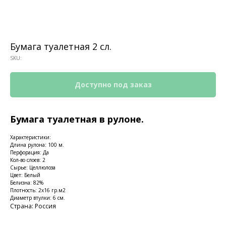
Бумага туалетная 2 сл.
SKU:
Бумага туалетная в рулоне.
Характеристики:
Длина рулона: 100 м.
Перфорация: Да
Кол-во слоев: 2
Сырье: Целлюлоза
Цвет: Белый
КОНТАКТЫ
Белизна: 82%
Плотность: 2х16 гр.м2
Ждём Вас в выставочном зале
Диаметр втулки: 6 см.
Страна: Россия
г. Калининград, ул. Дзержинского, д. 125