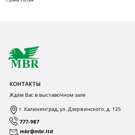
Страна: Россия
г. Калининград, ул. Дзержинского, д. 125
777-987
mbr@mbr.ltd
КАТАЛОГ ПРОДУКЦИИ
Напитки
Кордиалы, Сиропы, Основы
Продукты питания
Столовая посуда
Инвентарь
Звуковое оборудование
Оборудование
Мебель из нержавеющей стали
Профессиональная химия
Одноразовая посуда и упаковка