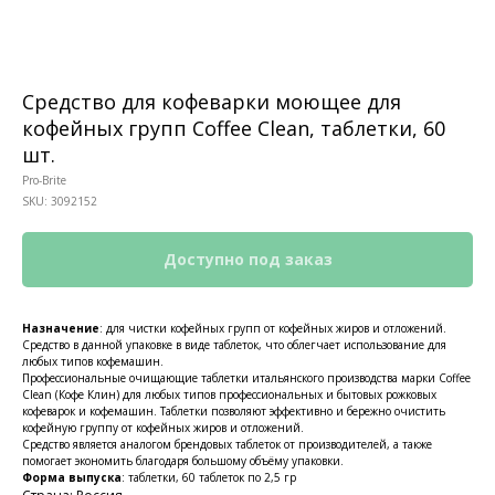
Средство для кофеварки моющее для
кофейных групп Coffee Clean, таблетки, 60
шт.
Pro-Brite
SKU:
3092152
Назначение
: для чистки кофейных групп от кофейных жиров и отложений.
Средство в данной упаковке в виде таблеток, что облегчает использование для
любых типов кофемашин.
Профессиональные очищающие таблетки итальянского производства марки Coffee
Clean (Кофе Клин) для любых типов профессиональных и бытовых рожковых
кофеварок и кофемашин. Таблетки позволяют эффективно и бережно очистить
кофейную группу от кофейных жиров и отложений.
КОНТАКТЫ
Средство является аналогом брендовых таблеток от производителей, а также
Ждём Вас в выставочном зале
помогает экономить благодаря большому объёму упаковки.
Форма выпуска
: таблетки, 60 таблеток по 2,5 гр