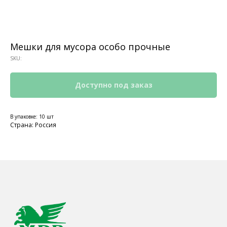
Мешки для мусора особо прочные
SKU:
В упаковке: 10 шт
КОНТАКТЫ
Страна: Россия
Ждём Вас в выставочном зале
г. Калининград, ул. Дзержинского, д. 125
777-987
mbr@mbr.ltd