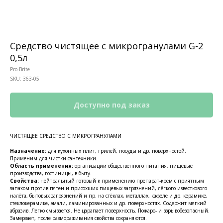
Средство чистящее с микрогранулами G-2
0,5л
Pro-Brite
SKU:
363-05
ЧИСТЯЩЕЕ СРЕДСТВО С МИКРОГРАНУЛАМИ
Назначение:
для кухонных плит, грилей, посуды и др. поверхностей.
Применим для чистки сантехники.
Область применения:
организации общественного питания, пищевые
производства, гостиницы, в быту.
Свойства:
нейтральный готовый к применению препарат-крем с приятным
запахом против пятен и присохших пищевых загрязнений, лёгкого известкового
налёта, бытовых загрязнений и пр. на стёклах, металлах, кафеле и др. керамике,
стеклокерамике, эмали, ламинированных и др. поверхностях. Содержит мягкий
абразив. Легко смывается. Не царапает поверхность. Пожаро- и взрывобезопасный.
Замерзает, после размораживания свойства сохраняются.