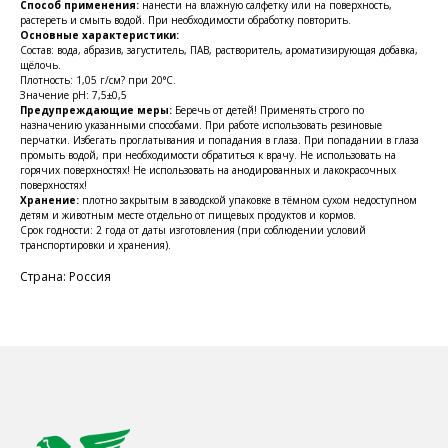
Способ применения:
нанести на влажную салфетку или на поверхность,
растереть и смыть водой. При необходимости обработку повторить.
Основные характеристики:
Состав: вода, абразив, загуститель, ПАВ, растворитель, ароматизирующая добавка,
щёлочь.
Плотность: 1,05 г/см? при 20°С.
Значение pH: 7,5±0,5
Предупреждающие меры:
Беречь от детей! Применять строго по
назначению указанными способами. При работе использовать резиновые
КОНТАКТЫ
перчатки. Избегать проглатывания и попадания в глаза. При попадании в глаза
промыть водой, при необходимости обратиться к врачу.
Не использовать на
Ждём Вас в выставочном зале
горячих поверхностях! Не использовать на анодированных и лакокрасочных
поверхностях!
г. Калининград, ул. Дзержинского, д. 125
Хранение:
плотно закрытым в заводской упаковке в тёмном сухом недоступном
детям и животным месте отдельно от пищевых продуктов и кормов.
777-987
Срок годности: 2 года от даты изготовления (при соблюдении условий
транспортировки и хранения).
mbr@mbr.ltd
Страна: Россия
КАТАЛОГ ПРОДУКЦИИ
Напитки
Кордиалы, Сиропы, Основы