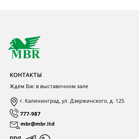
КАТАЛОГ ПРОДУКЦИИ
Напитки
Кордиалы, Сиропы, Основы
Продукты питания
Столовая посуда
Инвентарь
Звуковое оборудование
Оборудование
Мебель из нержавеющей стали
Профессиональная химия
Одноразовая посуда и упаковка
СПЕЦПРЕДЛОЖЕНИЯ
АКЦИИ
Для HoReCa
Для Retail
Автоматизация