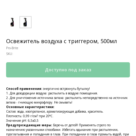
Освежитель воздуха c триггером, 500мл
Pro-Brite
SKU:
Способ применения:
энергично встряхнуть бутылку!
1. Для дезодорации воздуха: распылить в воздухе помещения.
2. Для уничтожения источника запаха: распылить непосредственно на источник
запаха - гниющую микрофлору. Не смывать!
Основные характеристики:
Состав: вода, изопропанол, ароматизирующая добавка, краситель.
Плотность: 0,99 г/см? при 20°С.
Значение pH: 6,5±0,5
Предупреждающие меры:
Беречь от детей! Применять строго по
назначению указанными способами. Избегать вдыхания при распылении,
проглатывания и попадания в глаза. При попадании в глаза промыть водой, при