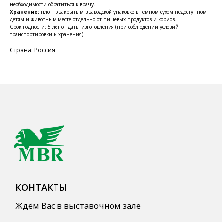
необходимости обратиться к врачу.
КОНТАКТЫ
Хранение:
плотно закрытым в заводской упаковке в тёмном сухом недоступном
Ждём Вас в выставочном зале
детям и животным месте отдельно от пищевых продуктов и кормов.
Срок годности: 5 лет от даты изготовления (при соблюдении условий
транспортировки и хранения).
г. Калининград, ул. Дзержинского, д. 125
Страна: Россия
777-987
mbr@mbr.ltd
КАТАЛОГ ПРОДУКЦИИ
Напитки
Кордиалы, Сиропы, Основы
Продукты питания
Столовая посуда
Инвентарь
Звуковое оборудование
Оборудование