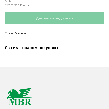
Kahla
121002/90-012Kahla
Страна: Германия
С этим товаром покупают
КОНТАКТЫ
Ждём Вас в выставочном зале
г. Калининград, ул. Дзержинского, д. 125
777-987
mbr@mbr.ltd