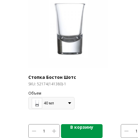
Стопка Бостон Шотс
SKU:
52174(141380)-1
Объем
40 мл
В корзину