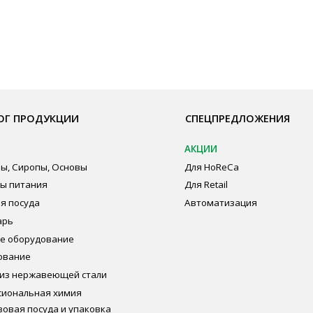
ОДУКЦИИ
СПЕЦПРЕДЛОЖЕНИЯ
ПО
АКЦИИ
Бре
пы, Основы
Для HoReCa
О К
ия
Для Retail
Сот
а
Автоматизация
Опл
дование
Пуб
Пол
Сог
авеющей стали
ная химия
суда и упаковка