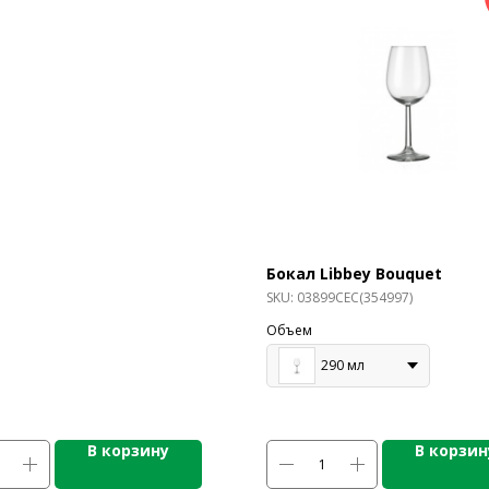
Бокал Libbey Bouquet
SKU:
03899CEC(354997)
Объем
290 мл
В корзину
В корзин