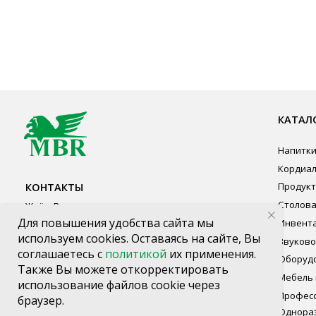
КАТАЛОГ ПР
Напитки
Кордиалы, Сиро
КОНТАКТЫ
Продукты питан
Столовая посуд
Ждём Вас в выставочном зале
Инвентарь
г. Калининград, ул. Дзержинского, д. 125
Звуковое обору
777-987
Оборудование
mbr@mbr.ltd
Мебель из нерж
Профессиональ
Одноразовая по
Для повышения удобства сайта мы
используем cookies. Оставаясь на сайте, Вы
соглашаетесь с
политикой
их применения.
Также Вы можете откорректировать
использование файлов cookie через
браузер.