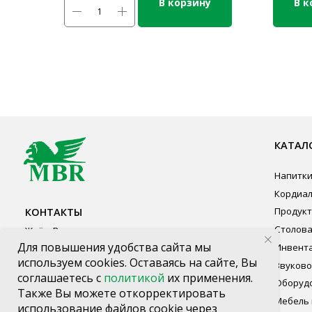
В корзину
В к
КАТАЛОГ ПР
Напитки
Кордиалы, Сиро
КОНТАКТЫ
Продукты питан
Столовая посуд
Ждём Вас в выставочном зале
Инвентарь
г. Калининград, ул. Дзержинского, д. 125
Звуковое обору
777-987
Оборудование
mbr@mbr.ltd
Мебель из нерж
Профессиональ
Одноразовая по
Для повышения удобства сайта мы
используем cookies. Оставаясь на сайте, Вы
соглашаетесь с
политикой
их применения.
Также Вы можете откорректировать
использование файлов cookie через