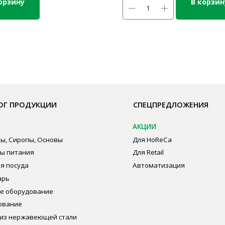
орзину
В корзин
ОДУКЦИИ
СПЕЦПРЕДЛОЖЕНИЯ
ПО
АКЦИИ
Бре
пы, Основы
Для HoReCa
О К
ия
Для Retail
Сот
а
Автоматизация
Опл
дование
Пуб
Пол
Сог
авеющей стали
ная химия
суда и упаковка