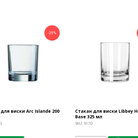
-25%
для виски Arc Islande 200
Стакан для виски Libbey H
Base 325 мл
3
SKU:
917D