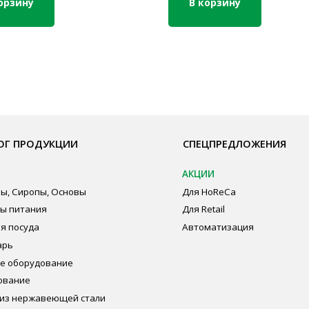
орзину
В корзину
ОДУКЦИИ
СПЕЦПРЕДЛОЖЕНИЯ
ПО
АКЦИИ
Бре
пы, Основы
Для HoReCa
О К
ия
Для Retail
Сот
а
Автоматизация
Опл
дование
Пуб
Пол
Сог
авеющей стали
ная химия
суда и упаковка