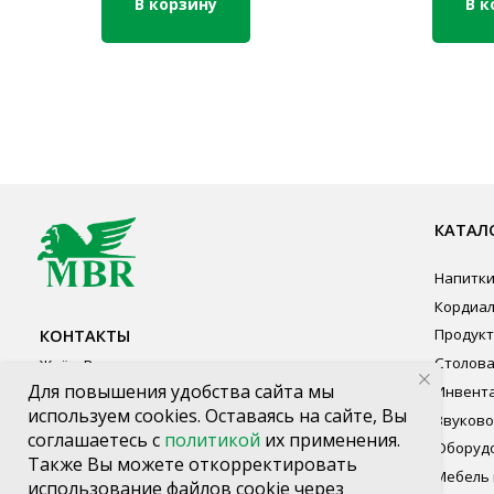
В корзину
В к
КАТАЛОГ ПР
Напитки
Кордиалы, Сиро
КОНТАКТЫ
Продукты питан
Столовая посуд
Ждём Вас в выставочном зале
Инвентарь
г. Калининград, ул. Дзержинского, д. 125
Звуковое обору
777-987
Оборудование
mbr@mbr.ltd
Мебель из нерж
Профессиональ
Одноразовая по
Для повышения удобства сайта мы
используем cookies. Оставаясь на сайте, Вы
соглашаетесь с
политикой
их применения.
Также Вы можете откорректировать
использование файлов cookie через