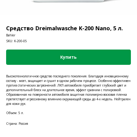
Средство Dreimalwasche K-200 Nano, 5 л.
Bahler
SKU:
K-200-05
Купить
Высокотехнологичное средство последнего поколения. Благодаря иновационному
составу - моет, защищает и сушит в одном рабочем процессе. Особенно эффективен
против статических загрязнений. ЛКП автомобиля приобретает глубокий цвет и
дополнительный блеск на длительное время, эффект сравним с полировкой.
Образованная на поверхности автомобиля защитная полимерно-восковая пленка
препятствует агрессивному влиянию окружающей среды до 4-х недель. Нейтрален
для кожи рук.
Объем: 5 л.
Страна: Россия