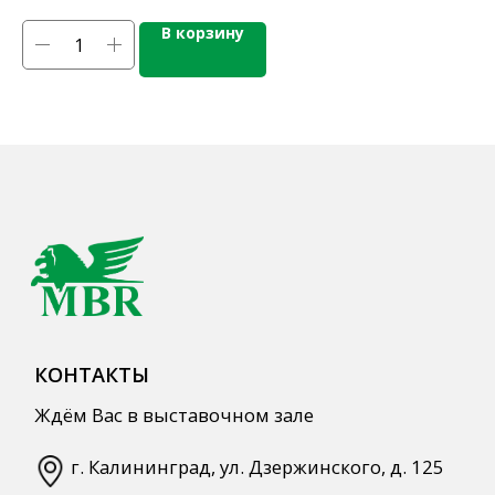
Напитки
В корзину
Кордиалы, Сиропы, Основы
Продукты питания
Столовая посуда
Инвентарь
Звуковое оборудование
Оборудование
Мебель из нержавеющей стали
Профессиональная химия
Одноразовая посуда и упаковка
СПЕЦПРЕДЛОЖЕНИЯ
АКЦИИ
Для HoReCa
Для Retail
Автоматизация