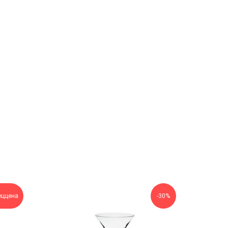
еццена
-30%