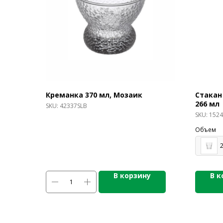
Креманка 370 мл, Мозаик
Стакан 
266 мл
SKU:
42337SLB
SKU:
1524
Объем
В корзину
В к
КАТАЛОГ ПР
Напитки