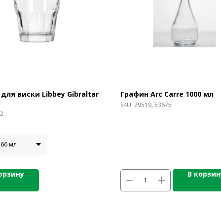
для виски Libbey Gibraltar
Графин Arc Carre 1000 мл
SKU:
29519, 53675
2
266 мл
орзину
В корзин
ОДУКЦИИ
СПЕЦПРЕДЛОЖЕНИЯ
ПО
АКЦИИ
Бре