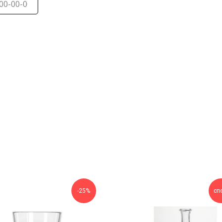
-25%
сп