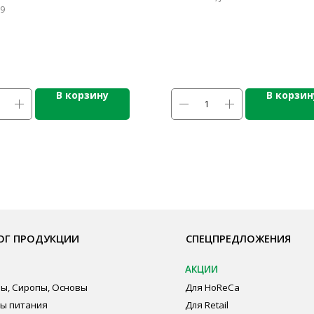
9
В корзину
В корзин
ОДУКЦИИ
СПЕЦПРЕДЛОЖЕНИЯ
ПО
АКЦИИ
Бре
пы, Основы
Для HoReCa
О К
ия
Для Retail
Сот
а
Автоматизация
Опл
дование
Пуб
Пол
Сог
авеющей стали
ная химия
суда и упаковка