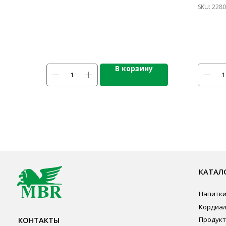
SKU:
2280
В корзину
КАТАЛОГ ПР
Напитки
Кордиалы, Сиро
КОНТАКТЫ
Продукты питан
Столовая посуд
Ждём Вас в выставочном зале
Инвентарь
г. Калининград, ул. Дзержинского, д. 125
Звуковое обору
777-987
Оборудование
mbr@mbr.ltd
Мебель из нерж
Профессиональ
Одноразовая по