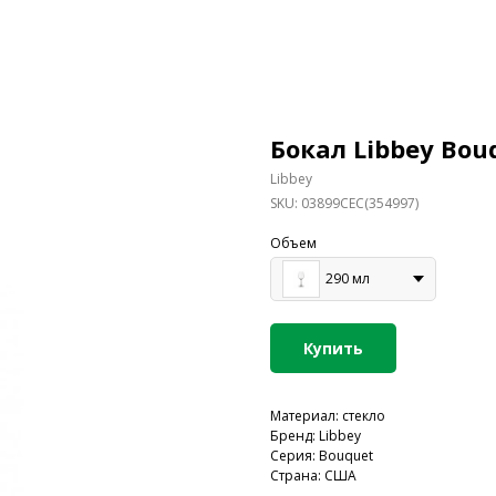
Бокал Libbey Bou
Libbey
SKU:
03899CEC(354997)
Объем
290 мл
Купить
Материал: стекло
Бренд: Libbey
Серия: Bouquet
Страна: США