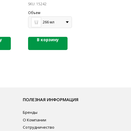
SKU:
15242
Объем
266 мл
у
В корзину
ЛЕЗНАЯ ИНФОРМАЦИЯ
нды
омпании
рудничество
ата и Доставка
личная оферта
итика конфиденциальности
ласие на обработку персональных данных