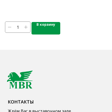
КАТАЛОГ ПРОДУКЦИИ
Напитки
Кордиалы, Сиропы, Основы
В корзину
Продукты питания
Столовая посуда
Инвентарь
Звуковое оборудование
Оборудование
Мебель из нержавеющей стали
Профессиональная химия
Одноразовая посуда и упаковка
СПЕЦПРЕДЛОЖЕНИЯ
АКЦИИ
Для HoReCa
Для Retail
Автоматизация