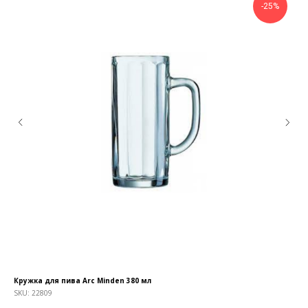
-25%
КОНТАКТЫ
Ждём Вас в выставочном зале
г. Калининград, ул. Дзержинского, д. 125
777-987
mbr@mbr.ltd
Кружка для пива Arc Minden 380 мл
Сто
SKU:
22809
SKU