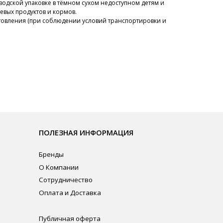
водской упаковке в тёмном сухом недоступном детям и
евых продуктов и кормов.
готовления (при соблюдении условий транспортировки и
ЛЕЗНАЯ ИНФОРМАЦИЯ
нды
омпании
рудничество
ата и Доставка
личная оферта
итика конфиденциальности
ласие на обработку персональных данных