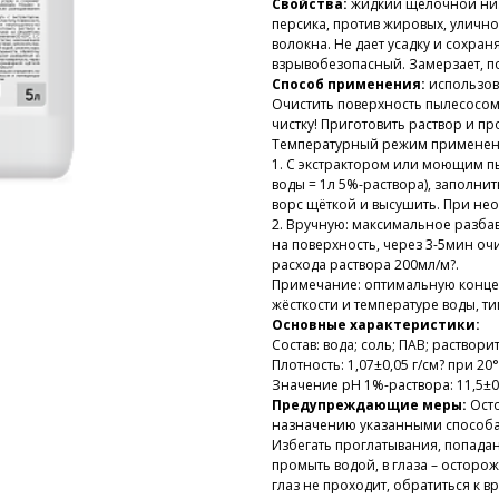
Свойства:
жидкий щелочной низ
персика, против жировых, улично
волокна. Не дает усадку и сохран
взрывобезопасный. Замерзает, п
Способ применения:
использов
Очистить поверхность пылесосом
чистку! Приготовить раствор и пр
Температурный режим применени
1. С экстрактором или моющим п
воды = 1л 5%-раствора), заполнит
ворс щёткой и высушить. При не
2. Вручную: максимальное разбав
на поверхность, через 3-5мин о
расхода раствора 200мл/м?.
Примечание: оптимальную концен
жёсткости и температуре воды, ти
Основные характеристики:
Состав: вода; соль; ПАВ; раствор
Плотность: 1,07±0,05 г/см? при 20°
Значение pH 1%-раствора: 11,5±0
Предупреждающие меры:
Ост
назначению указанными способам
Избегать проглатывания, попадан
промыть водой, в глаза – осторо
глаз не проходит, обратиться к в