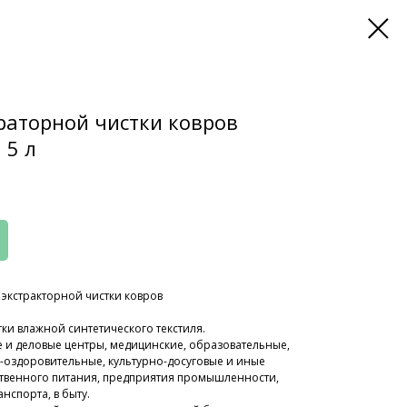
раторной чистки ковров
 5 л
 экстракторной чистки ковров
ки влажной синтетического текстиля.
е и деловые центры, медицинские, образовательные,
-оздоровительные, культурно-досуговые и иные
твенного питания, предприятия промышленности,
анспорта, в быту.