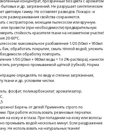
копенный концентрат, прозрачный без цвета с ароматом
-бытовых и др. загрязнений. Не разрушает синтетические
яет цветовую гамму. Не оставляет разводов. Пожаро- и
осле размораживания свойства сохраняются.
ать с экстрактором, моющим пылесосом или вручную.
 или провести (при необходимости) предварительную
оверить стойкость красителя ткани на незаметном участке!
я 20-60°С.
ылесосом: максимальное разбавление 1/20 (50мл + 950мл
ь бак, обработать покрытие, смыть тёплой водой, уложить
обходимости обработку повторить.
ление 1/50 (20мл + 980мл воды = 1л 2%-раствора), нанести
чистить регулярно промываемой щёткой (губкой). Норма
трацию определять по виду и степени загрязнения,
пу ткани и др. условиям чистки
.
итель; фосфат; поликарбоксилат; ароматизатор.
C.
,5
орожно! Беречь от детей! Применять строго по
и. При работе использовать резиновые перчатки.
ия на кожу и в глаза. При попадании на кожу или волосы
жно промывать водой несколько минут. Если раздражение
рачу.
Не использовать на натуральных тканях!