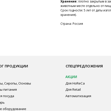
Хранение:
плотно закрытым в за
животным месте отдельно от пищ
Срок годности: 5 лет от даты из
хранения).
Страна: Россия
ОДУКЦИИ
СПЕЦПРЕДЛОЖЕНИЯ
ПО
АКЦИИ
Бре
пы, Основы
Для HoReCa
О К
ия
Для Retail
Сот
а
Автоматизация
Опл
дование
Пуб
Пол
Сог
авеющей стали
ная химия
суда и упаковка