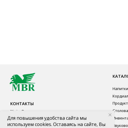
КАТАЛОГ ПР
Напитки
Кордиалы, Сиро
КОНТАКТЫ
Продукты питан
Столовая посуд
Ждём Вас в выставочном зале
Инвентарь
г. Калининград, ул. Дзержинского, д. 125
Звуковое обору
777-987
Оборудование
mbr@mbr.ltd
Мебель из нерж
Профессиональ
Одноразовая по
Для повышения удобства сайта мы
используем cookies. Оставаясь на сайте, Вы