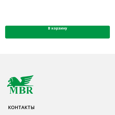
КАТАЛОГ ПРОДУКЦИИ
Напитки
Кордиалы, Сиропы, Основы
В корзину
Продукты питания
Столовая посуда
Инвентарь
Звуковое оборудование
Оборудование
Мебель из нержавеющей стали
Профессиональная химия
Одноразовая посуда и упаковка
СПЕЦПРЕДЛОЖЕНИЯ
АКЦИИ
Для HoReCa
Для Retail
Автоматизация